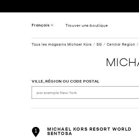
Passer au contenu
Retour à Nav
Français
Trouver une boutique
Anglais
Tous les magasins Michael Kors
SG
Central Region
Spanish
MICH
VILLE, RÉGION OU CODE POSTAL
MICHAEL KORS RESORT WORLD
1
SENTOSA