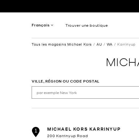
Passer au contenu
Retour à Nav
Français
Trouver une boutique
Anglais
Tous les magasins Michael Kors
AU
WA
Karrinyup
Spanish
MICH
VILLE, RÉGION OU CODE POSTAL
MICHAEL KORS KARRINYUP
1
200 Karrinyup Road