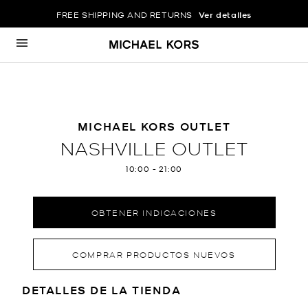
FREE SHIPPING AND RETURNS
Ver detalles
Ir al contenido
Volver a navegación
MICHAEL KORS OUTLET
NASHVILLE OUTLET
10:00
-
21:00
OBTENER INDICACIONES
COMPRAR PRODUCTOS NUEVOS
LOCATION INFORMATION
DETALLES DE LA TIENDA