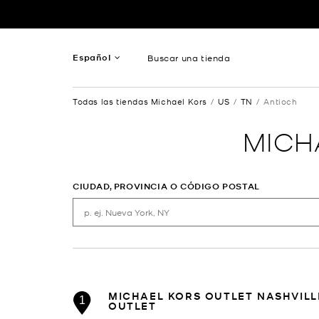
Ir al contenido
Volver a navegación
Español
Buscar una tienda
Inglés
Todas las tiendas Michael Kors
US
TN
Antioch
Francés
MICH
CIUDAD, PROVINCIA O CÓDIGO POSTAL
MICHAEL KORS OUTLET NASHVILL
1
OUTLET