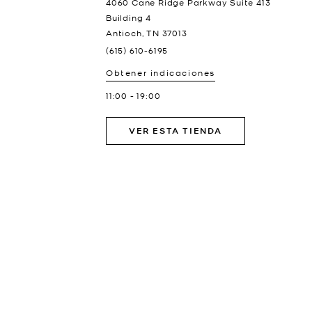
4060 Cane Ridge Parkway Suite 413
Building 4
Antioch
,
TN
37013
(615) 610-6195
Obtener indicaciones
11:00
-
19:00
VER ESTA TIENDA