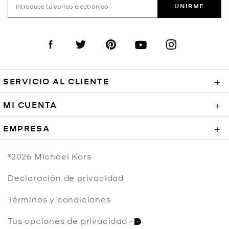
UNIRME
Visit us on Facebook
Visit us on Twitter
Visit us on Pinterest
Visit us on YouTube
Visit us on Instagra
SERVICIO AL CLIENTE
+
MI CUENTA
+
EMPRESA
+
©2026
Michael Kors
Declaración de privacidad
Términos y condiciones
Tus opciones de privacidad