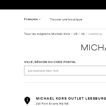
Passer au contenu
Retour à Nav
Français
Trouver une boutique
Anglais
Tous les magasins Michael Kors
US
VA
Leesburg
Spanish
MICH
VILLE, RÉGION OU CODE POSTAL
MICHAEL KORS OUTLET LEESBUR
1
241 Fort Evans Rd NE