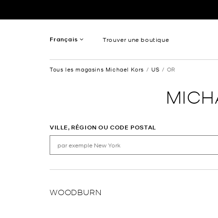
Passer au contenu
Retour à Nav
Français
Trouver une boutique
Anglais
Tous les magasins Michael Kors
US
OR
Spanish
MICH
VILLE, RÉGION OU CODE POSTAL
WOODBURN