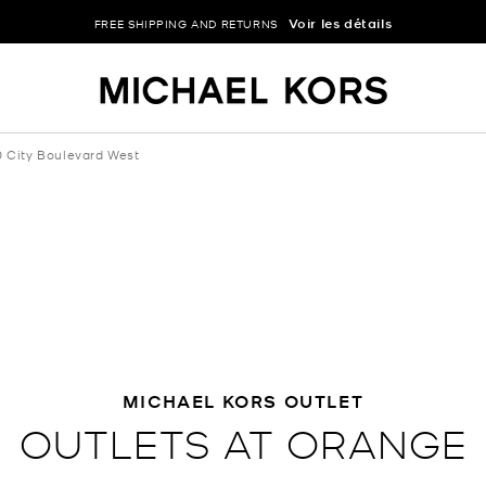
Voir les détails
FREE SHIPPING AND RETURNS
0 City Boulevard West
MICHAEL KORS OUTLET
OUTLETS AT ORANGE