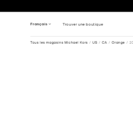
Passer au contenu
Retour à Nav
Français
Trouver une boutique
Anglais
Tous les magasins Michael Kors
US
CA
Orange
2
Spanish