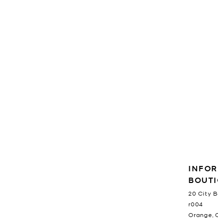
RENSEIGNEMENTS SUR L
INFOR
BOUT
20 City 
r004
Orange
,