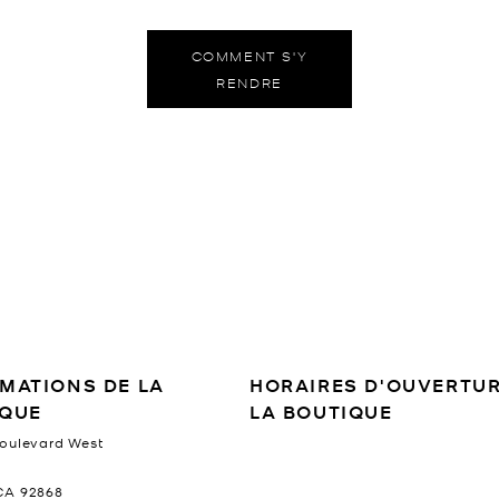
COMMENT S'Y
RENDRE
E MAGASIN
MATIONS DE LA
HORAIRES D'OUVERTUR
IQUE
LA BOUTIQUE
Boulevard West
Jour de la s
CA
92868