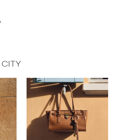
0
0
0
0
0
0
 CITY