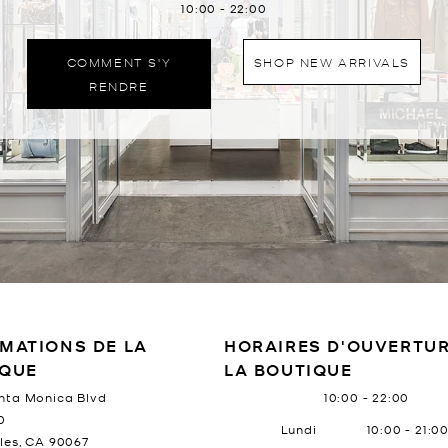
10:00
-
22:00
COMMENT S'Y
SHOP NEW ARRIVALS
RENDRE
E MAGASIN
MATIONS DE LA
HORAIRES D'OUVERTUR
IQUE
LA BOUTIQUE
nta Monica Blvd
10:00
-
22:00
0
Jour de la semaine
Heure
Lundi
10:00
-
21:0
les
,
CA
90067