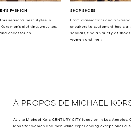
EN'S FASHION
SHOP SHOES
this season’s best styles in
From classic flats and on-trend
 Kors men’s clothing, watches,
sneakers to statement heels a
 and accessories.
sandals, find a variety of shoes
women and men.
À PROPOS DE
MICHAEL KOR
At the Michael Kors CENTURY CITY location in Los Angeles, C
looks for women and men while experiencing exceptional cust