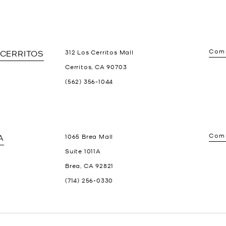
Comm
 CERRITOS
312 Los Cerritos Mall
Cerritos
,
CA
90703
(562) 356-1044
Comm
A
1065 Brea Mall
Suite 1011A
Brea
,
CA
92821
(714) 256-0330