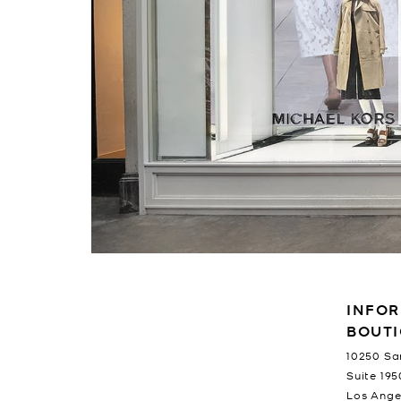
RENSEIGNEMENTS SUR L
INFOR
BOUT
10250 Sa
Suite 195
Los Ange