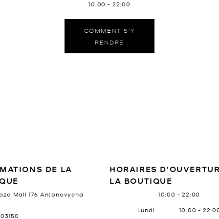
10:00
-
22:00
COMMENT S'Y
RENDRE
E MAGASIN
MATIONS DE LA
HORAIRES D'OUVERTUR
IQUE
LA BOUTIQUE
aza Mall 176 Antonovycha
10:00
-
22:00
Jour de la semaine
Heure
Lundi
10:00
-
22:0
03150