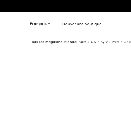
Passer au contenu
Retour à Nav
Français
Trouver une boutique
Anglais
Tous les magasins Michael Kors
UA
Kyiv
Kyiv
Oce
Spanish