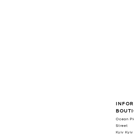
RENSEIGNEMENTS SUR L
INFOR
BOUT
Ocean Pl
Street
Kyiv
Kyiv