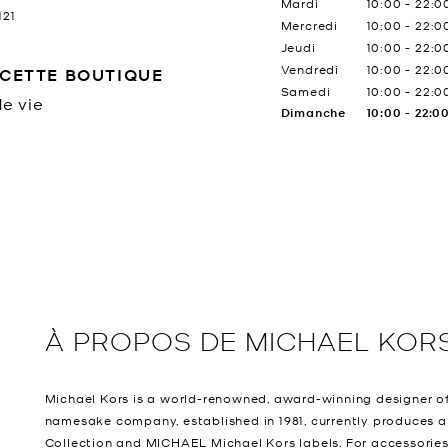
Mardi
10:00
-
22:0
121
Mercredi
10:00
-
22:0
Jeudi
10:00
-
22:0
Vendredi
10:00
-
22:0
CETTE BOUTIQUE
Samedi
10:00
-
22:0
e vie
Dimanche
10:00
-
22:0
À PROPOS DE
MICHAEL KOR
Michael Kors is a world-renowned, award-winning designer of
namesake company, established in 1981, currently produces a
Collection and MICHAEL Michael Kors labels. For accessories