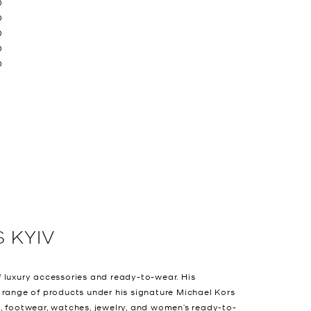
0
0
0
0
0
0
S
KYIV
 luxury accessories and ready-to-wear. His
 range of products under his signature Michael Kors
, footwear, watches, jewelry, and women’s ready-to-