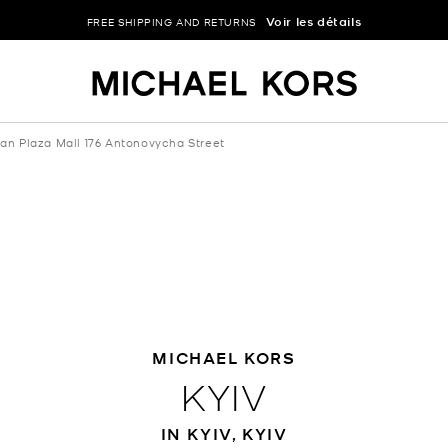
Voir les détails
FREE SHIPPING AND RETURNS
an Plaza Mall 176 Antonovycha Street
MICHAEL KORS
KYIV
IN KYIV, KYIV