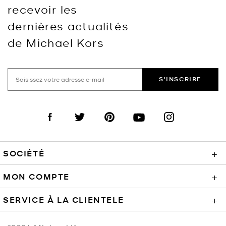
recevoir les
dernières actualités
de Michael Kors
S'INSCRIRE
Visit us on Facebook
Visit us on Twitter
Visit us on Pinterest
Visit us on YouTube
Visit us on Instagra
SOCIÉTÉ
+
MON COMPTE
+
SERVICE À LA CLIENTELE
+