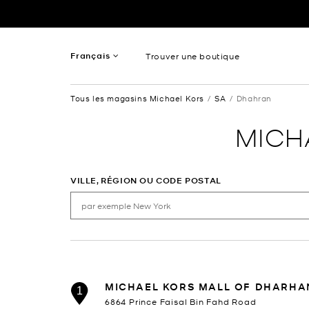
Passer au contenu
Retour à Nav
Français
Trouver une boutique
Anglais
Tous les magasins Michael Kors
SA
Dhahran
Spanish
MICH
VILLE, RÉGION OU CODE POSTAL
MICHAEL KORS MALL OF DHARHA
1
6864 Prince Faisal Bin Fahd Road