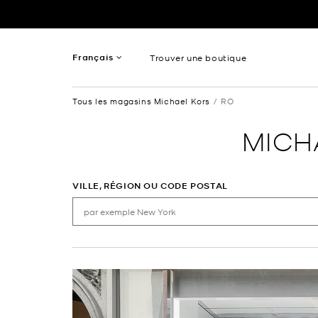
Passer au contenu
Retour à Nav
Français
Trouver une boutique
Anglais
Tous les magasins Michael Kors
RO
Spanish
MICH
VILLE, RÉGION OU CODE POSTAL