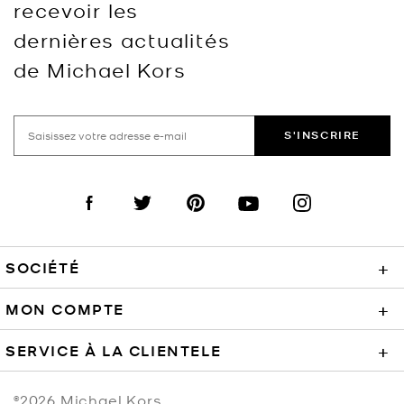
recevoir les
dernières actualités
de Michael Kors
S'INSCRIRE
Visit us on Facebook
Visit us on Twitter
Visit us on Pinterest
Visit us on YouTube
Visit us on Instagra
SOCIÉTÉ
+
MON COMPTE
+
SERVICE À LA CLIENTELE
+
©2026
Michael Kors