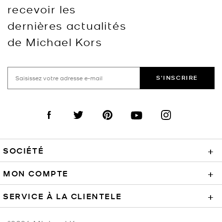
recevoir les
dernières actualités
de Michael Kors
S'INSCRIRE
Visit us on Facebook
Visit us on Twitter
Visit us on Pinterest
Visit us on YouTube
Visit us on Instagra
SOCIÉTÉ
+
MON COMPTE
+
SERVICE À LA CLIENTELE
+