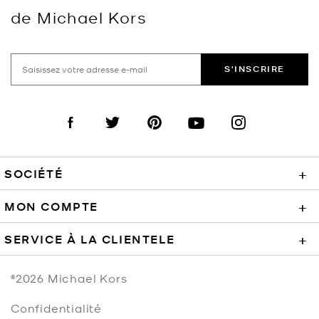
de Michael Kors
S'INSCRIRE
Visit us on Facebook
Visit us on Twitter
Visit us on Pinterest
Visit us on YouTube
Visit us on Instagra
SOCIÉTÉ
+
MON COMPTE
+
SERVICE À LA CLIENTELE
+
©2026
Michael Kors
Confidentialité