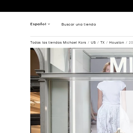
Ir al contenido
Volver a navegación
Español
Buscar una tienda
Inglés
Todas las tiendas Michael Kors
US
TX
Houston
20
Francés