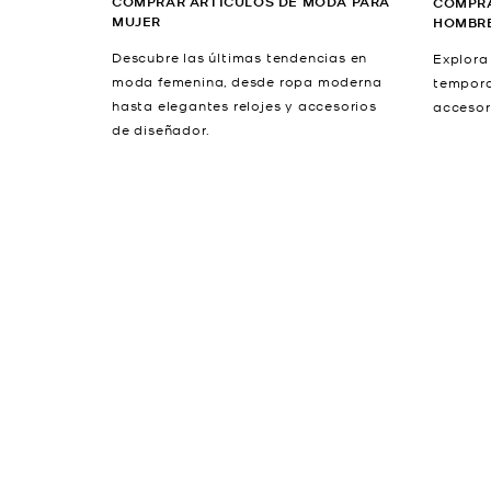
COMPRAR ARTÍCULOS DE MODA PARA
COMPRA
MUJER
HOMBR
Descubre las últimas tendencias en
Explora 
moda femenina, desde ropa moderna
temporad
hasta elegantes relojes y accesorios
accesor
de diseñador.