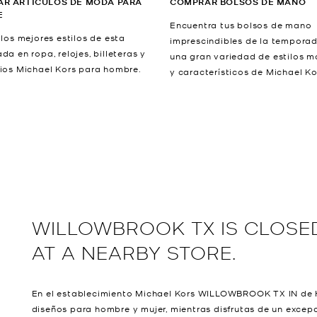
R ARTÍCULOS DE MODA PARA
COMPRAR BOLSOS DE MANO
E
Encuentra tus bolsos de mano
los mejores estilos de esta
imprescindibles de la tempora
a en ropa, relojes, billeteras y
una gran variedad de estilos 
ios Michael Kors para hombre.
y característicos de Michael Ko
WILLOWBROOK TX IS CLOSED
AT A NEARBY STORE.
En el establecimiento Michael Kors WILLOWBROOK TX IN de H
diseños para hombre y mujer, mientras disfrutas de un excepci