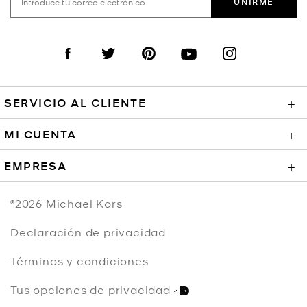
UNIRME
Visit us on Facebook
Visit us on Twitter
Visit us on Pinterest
Visit us on YouTube
Visit us on Instagra
SERVICIO AL CLIENTE
+
MI CUENTA
+
EMPRESA
+
©2026
Michael Kors
Declaración de privacidad
Términos y condiciones
Tus opciones de privacidad