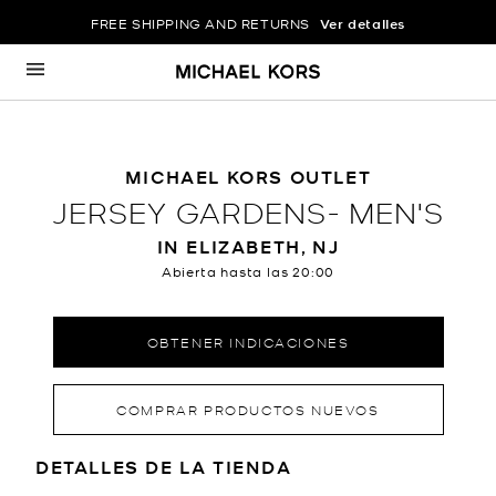
FREE SHIPPING AND RETURNS
Ver detalles
Ir al contenido
Volver a navegación
MICHAEL KORS OUTLET
JERSEY GARDENS- MEN'S
IN ELIZABETH, NJ
Abierta hasta las
20:00
OBTENER INDICACIONES
COMPRAR PRODUCTOS NUEVOS
LOCATION INFORMATION
DETALLES DE LA TIENDA