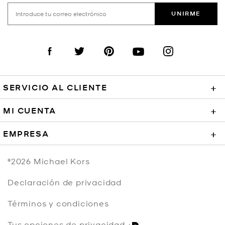
UNIRME
Visit us on Facebook
Visit us on Twitter
Visit us on Pinterest
Visit us on YouTube
Visit us on Instagra
SERVICIO AL CLIENTE
+
MI CUENTA
+
EMPRESA
+
©2026
Michael Kors
Declaración de privacidad
Términos y condiciones
Tus opciones de privacidad