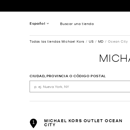
Ir al contenido
Volver a navegación
Español
Buscar una tienda
Inglés
Todas las tiendas Michael Kors
US
MD
Ocean City
Francés
MICH
CIUDAD, PROVINCIA O CÓDIGO POSTAL
MICHAEL KORS OUTLET OCEAN
1
CITY