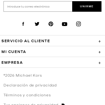
UNIRME
Visit us on Facebook
Visit us on Twitter
Visit us on Pinterest
Visit us on YouTube
Visit us on Instagra
SERVICIO AL CLIENTE
+
MI CUENTA
+
EMPRESA
+
©2026
Michael Kors
Declaración de privacidad
Términos y condiciones
Tus opciones de privacidad