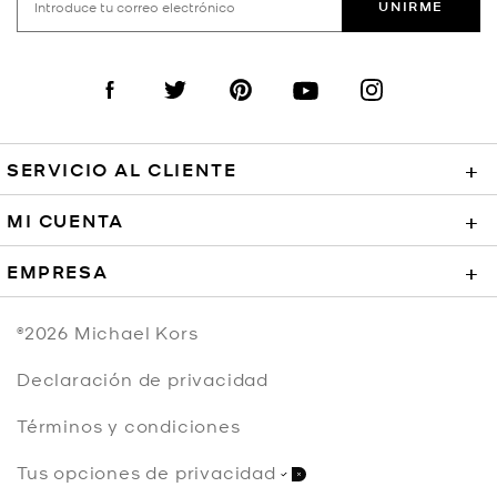
UNIRME
Visit us on Facebook
Visit us on Twitter
Visit us on Pinterest
Visit us on YouTube
Visit us on Instagra
SERVICIO AL CLIENTE
+
MI CUENTA
+
EMPRESA
+
©2026
Michael Kors
Declaración de privacidad
Términos y condiciones
Tus opciones de privacidad