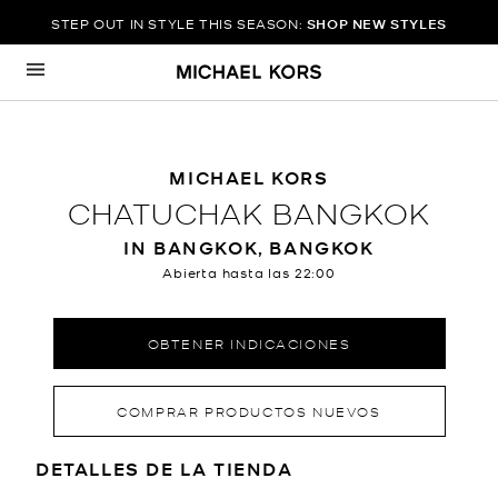
STEP OUT IN STYLE THIS SEASON:
SHOP NEW STYLES
Ir al contenido
Volver a navegación
MICHAEL KORS
CHATUCHAK BANGKOK
IN BANGKOK, BANGKOK
Abierta hasta las
22:00
OBTENER INDICACIONES
COMPRAR PRODUCTOS NUEVOS
LOCATION INFORMATION
DETALLES DE LA TIENDA