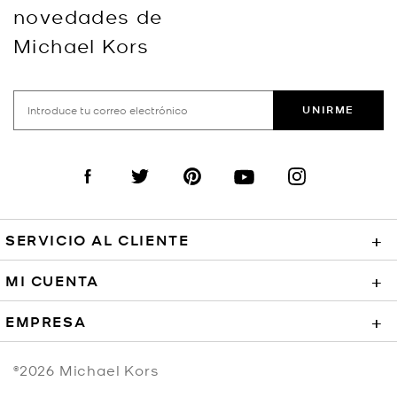
novedades de
Michael Kors
UNIRME
Visit us on Facebook
Visit us on Twitter
Visit us on Pinterest
Visit us on YouTube
Visit us on Instagra
SERVICIO AL CLIENTE
+
MI CUENTA
+
EMPRESA
+
©2026
Michael Kors