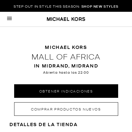
STEP OUT IN STYLE THIS SEASON:
SHOP NEW STYLES
Ir al contenido
Volver a navegación
MICHAEL KORS
MALL OF AFRICA
IN MIDRAND, MIDRAND
Abierta hasta las
22:00
OBTENER INDICACIONES
COMPRAR PRODUCTOS NUEVOS
LOCATION INFORMATION
DETALLES DE LA TIENDA