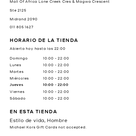
Mall Of Africa Lone Creek Cres & Magwa Crescent
Ste 2125
Midrand
2090
011 805 1627
HORARIO DE LA TIENDA
Abierta hoy hasta las
22:00
Día de la semana
Horario
Domingo
10:00
-
22:00
Lunes
10:00
-
22:00
Martes
10:00
-
22:00
Miércoles
10:00
-
22:00
Jueves
10:00
-
22:00
Viernes
10:00
-
22:00
Sábado
10:00
-
22:00
EN ESTA TIENDA
Estilo de vida, Hombre
Michael Kors Gift Cards not accepted.