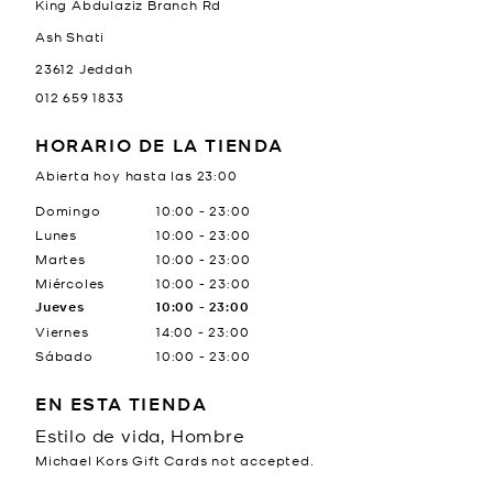
King Abdulaziz Branch Rd
Ash Shati
23612
Jeddah
012 659 1833
HORARIO DE LA TIENDA
Abierta hoy hasta las
23:00
Día de la semana
Horario
Domingo
10:00
-
23:00
Lunes
10:00
-
23:00
Martes
10:00
-
23:00
Miércoles
10:00
-
23:00
Jueves
10:00
-
23:00
Viernes
14:00
-
23:00
Sábado
10:00
-
23:00
EN ESTA TIENDA
Estilo de vida, Hombre
Michael Kors Gift Cards not accepted.