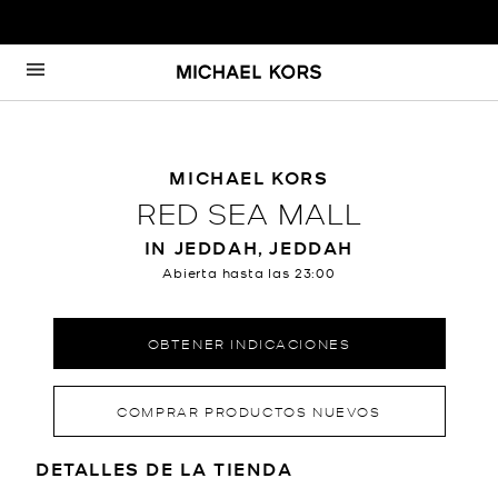
Ir al contenido
Volver a navegación
MICHAEL KORS
RED SEA MALL
IN JEDDAH, JEDDAH
Abierta hasta las
23:00
OBTENER INDICACIONES
COMPRAR PRODUCTOS NUEVOS
LOCATION INFORMATION
DETALLES DE LA TIENDA