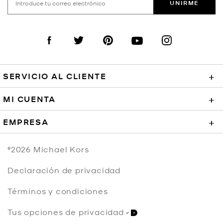
UNIRME
Visit us on Facebook
Visit us on Twitter
Visit us on Pinterest
Visit us on YouTube
Visit us on Instagra
SERVICIO AL CLIENTE
+
MI CUENTA
+
EMPRESA
+
©2026
Michael Kors
Declaración de privacidad
Términos y condiciones
Tus opciones de privacidad