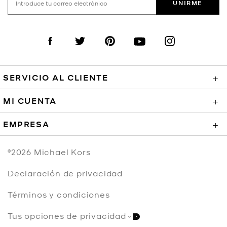
UNIRME
Visit us on Facebook
Visit us on Twitter
Visit us on Pinterest
Visit us on YouTube
Visit us on Instagra
SERVICIO AL CLIENTE
+
MI CUENTA
+
EMPRESA
+
©2026
Michael Kors
Declaración de privacidad
Términos y condiciones
Tus opciones de privacidad